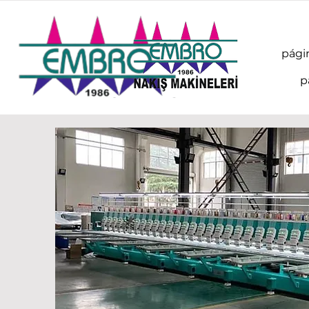
págin
p